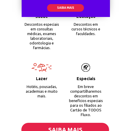
SAIBA MAIS
Saúde
Educação
Descontos especiais
Descontos em
em consultas
cursos técnicos e
médicas, exames
faculdades.
laboratoriais,
odontologia e
farmácias.
Lazer
Especiais
Em breve
Hotéis, pousadas,
compartilharemos
academias e muito
descontos em
mais.
benefícios especiais
para os filiados ao
Cartão de TODOS
Fluxo
.
SAIBA MAIS