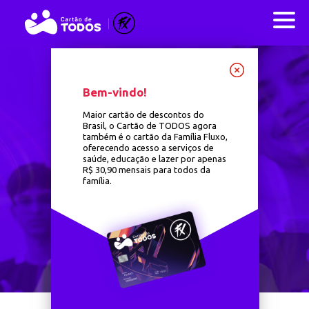
Especiais
Em breve compartilharemos descontos em
Bem-vindo!
benefícios especiais para os filiados ao Cartão de
TODOS Fluxo.
Maior cartão de descontos do
Brasil, o Cartão de TODOS agora
também é o cartão da Família Fluxo,
oferecendo acesso a serviços de
saúde, educação e lazer por apenas
R$ 30,90 mensais para todos da
família.
Próximo jogo
X
Fluxo